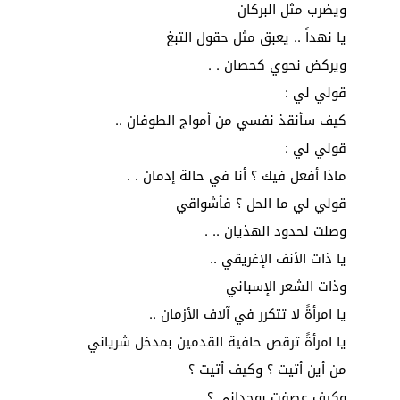
ويضرب مثل البركان
يا نهداً .. يعبق مثل حقول التبغ
ويركض نحوي كحصان . .
قولي لي :
كيف سأنقذ نفسي من أمواج الطوفان ..
قولي لي :
ماذا أفعل فيك ؟ أنا في حالة إدمان . .
قولي لي ما الحل ؟ فأشواقي
وصلت لحدود الهذيان .. .
يا ذات الأنف الإغريقي ..
وذات الشعر الإسباني
يا امرأةً لا تتكرر في آلاف الأزمان ..
يا امرأةً ترقص حافية القدمين بمدخل شرياني
من أين أتيت ؟ وكيف أتيت ؟
وكيف عصفت بوجداني ؟