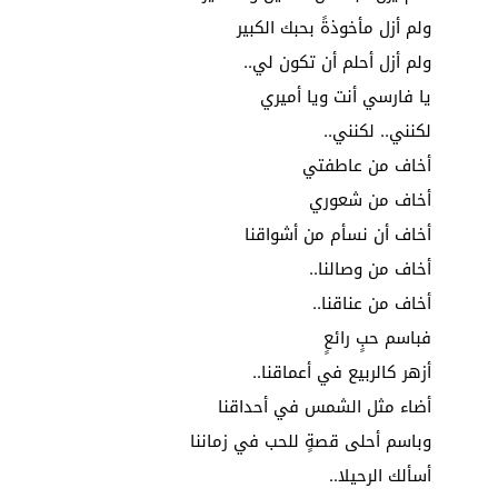
ولم أزل مأخوذةً بحبك الكبير
ولم أزل أحلم أن تكون لي..
يا فارسي أنت ويا أميري
لكنني.. لكنني..
أخاف من عاطفتي
أخاف من شعوري
أخاف أن نسأم من أشواقنا
أخاف من وصالنا..
أخاف من عناقنا..
فباسم حبٍ رائعٍ
أزهر كالربيع في أعماقنا..
أضاء مثل الشمس في أحداقنا
وباسم أحلى قصةٍ للحب في زماننا
أسألك الرحيلا..