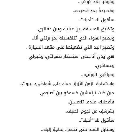
وكوكباً بعد كوكب..
وقصيدةً بعد قصيده..
سأقول لك “أحبك”..
وتضيق المسافة بين عينيك وبين دفاتري..
ويصبح الهواء الذي تتنفسينه يمر برئتي أنا..
وتصبح اليد التي تضعينها على مقعد السيارة..
هي يدي أنا..على استحضار طفولتي، وخيولي،
وعساكري،
ومراكبي الورقيه..
واستعادة الزمن الأزرق معك على شواطيء بيروت..
حين كنت ترتعشين كسمكةٍ بين أصابعي..
فأغطيك، عندما تنعسين،
بشرشفٍ من نجوم الصيف..
سأقول لك “أحبك”..
وسنابل القمح حتى تنضج.. بحاجةٍ إليك..