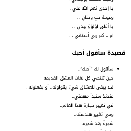
يا إحدى نعم الله علي ..
وغيمة حبٍ وحنانٍ . .
يا أغلى لؤلؤةٍ بيدي . .
آهٍ .. كم ربي أعطاني . .
قصيدة سأقول أحبك
سأقول لك “أحبك”..
حين تنتهي كل لغات العشق القديمه
فلا يبقى للعشاق شيءٌ يقولونه.. أو يفعلونه..
عندئذ ستبدأ مهمتي..
في تغيير حجارة هذا العالم..
وفي تغيير هندسته..
شجرةً بعد شجره..