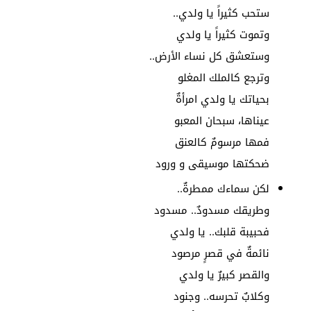
ستحب كثيراً يا ولدي..
وتموت كثيراً يا ولدي
وستعشق كل نساء الأرض..
وترجع كالملك المغلو
بحياتك يا ولدي امرأةٌ
عيناها، سبحان المعبو
فمها مرسومٌ كالعنق
ضحكتها موسيقى و ورود
لكن سماءك ممطرةٌ..
وطريقك مسدودٌ.. مسدود
فحبيبة قلبك.. يا ولدي
نائمةٌ في قصرٍ مرصود
والقصر كبيرٌ يا ولدي
وكلابٌ تحرسه.. وجنود