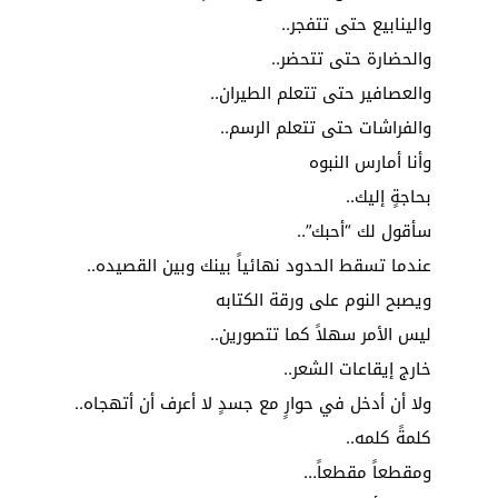
والينابيع حتى تتفجر..
والحضارة حتى تتحضر..
والعصافير حتى تتعلم الطيران..
والفراشات حتى تتعلم الرسم..
وأنا أمارس النبوه
بحاجةٍ إليك..
سأقول لك “أحبك”..
عندما تسقط الحدود نهائياً بينك وبين القصيده..
ويصبح النوم على ورقة الكتابه
ليس الأمر سهلاً كما تتصورين..
خارج إيقاعات الشعر..
ولا أن أدخل في حوارٍ مع جسدٍ لا أعرف أن أتهجاه..
كلمةً كلمه..
ومقطعاً مقطعاً…