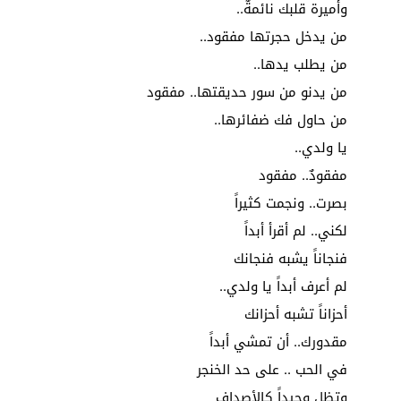
وأميرة قلبك نائمةٌ..
من يدخل حجرتها مفقود..
من يطلب يدها..
من يدنو من سور حديقتها.. مفقود
من حاول فك ضفائرها..
يا ولدي..
مفقودٌ.. مفقود
بصرت.. ونجمت كثيراً
لكني.. لم أقرأ أبداً
فنجاناً يشبه فنجانك
لم أعرف أبداً يا ولدي..
أحزاناً تشبه أحزانك
مقدورك.. أن تمشي أبداً
في الحب .. على حد الخنجر
وتظل وحيداً كالأصداف