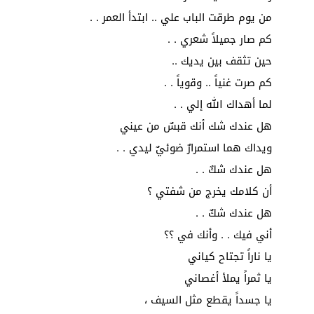
من يوم طرقت الباب علي .. ابتدأ العمر . .
كم صار جميلاً شعري . .
حين تثقف بين يديك ..
كم صرت غنياً .. وقوياً . .
لما أهداك الله إلي . .
هل عندك شك أنك قبسٌ من عيني
ويداك هما استمرارٌ ضوئيٌ ليدي . .
هل عندك شكٌ . .
أن كلامك يخرج من شفتي ؟
هل عندك شكٌ . .
أني فيك . . وأنك في ؟؟
يا ناراً تجتاح كياني
يا ثمراً يملأ أغصاني
يا جسداً يقطع مثل السيف ،