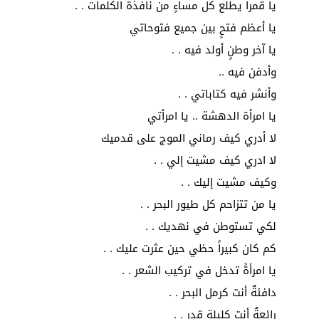
يا قمراً يطلع كل مساءٍ من نافذة الكلمات . .
يا أعظم فتحٍ بين جميع فتوحاتي
يا آخر وطنٍ أولد فيه . .
وأدفن فيه ..
وأنشر فيه كتاباتي . .
يا امرأة الدهشة .. يا امرأتي
لا أدري كيف رماني الموج على قدميك
لا ادري كيف مشيت إلي . .
وكيف مشيت إليك . .
يا من تتزاحم كل طيور البحر . .
لكي تستوطن في نهديك . .
كم كان كبيراً حظي حين عثرت عليك . .
يا امرأةً تدخل في تركيب الشعر . .
دافئةٌ أنت كرمل البحر . .
رائعةٌ أنت كليلة قدر . .