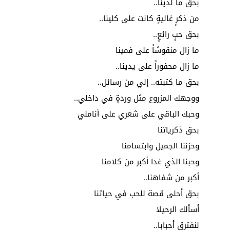
بحق ما لدينا..
من ذكرٍ غاليةٍ كانت على كلينا..
بحق حبٍ رائعٍ..
ما زال منقوشاً على فمينا
ما زال محفوراً على يدينا..
بحق ما كتبته.. إلي من رسائل..
ووجهك المزروع مثل وردةٍ في داخلي..
وحبك الباقي على شعري على أناملي
بحق ذكرياتنا
وحزننا الجميل وابتسامنا
وحبنا الذي غدا أكبر من كلامنا
أكبر من شفاهنا..
بحق أحلى قصة للحب في حياتنا
أسألك الرحيلا
لنفترق أحبابا..