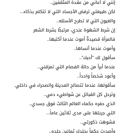
إنني لا أعاني من عقدة المثقفين..
لكن طبيعتي ترفض الأجساد التي لا تتكلم بذكاء…
والعيون التي لا تطرح الأسئله..
إن شرط الشهوة عندي، مرتبطٌ بشرط الشعر
فالمرأة قصيدةٌ أموت عندما أكتبها..
وأموت عندما أنساها..
سأقول لك “أحبك”..
عندما أبرأ من حالة الفصام التي تمزقني..
وأعود شخصاً واحداً..
سأقولها، عندما تتصالح المدينة والصحراء في داخلي.
وترحل كل القبائل عن شواطيء دمي..
الذي حفره حكماء العالم الثالث فوق جسدي..
التي جربتها على مدى ثلاثين عاماً…
فشوهت ذكورتي..
وأصدرت حكماً بجلدك ثمانين جلده..