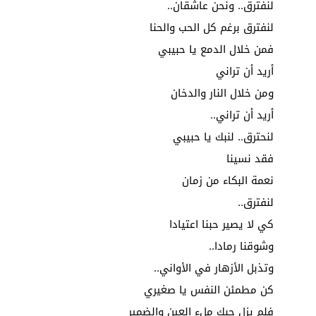
لنفترق.. ونحن عاشقان..
لنفترق برغم كل الحب والحنا
فمن خلال الدمع يا حبيبي
أريد أن تراني
ومن خلال النار والدخان
أريد أن تراني..
لنحترق.. لنبك يا حبيبي
فقد نسينا
نعمة البكاء من زمان
لنفترق..
كي لا يصير حبنا اعتيادا
وشوقنا رمادا..
وتذبل الأزهار في الأواني..
كن مطمئن النفس يا صغيري
فلم يزل حبك ملء العين والضمير