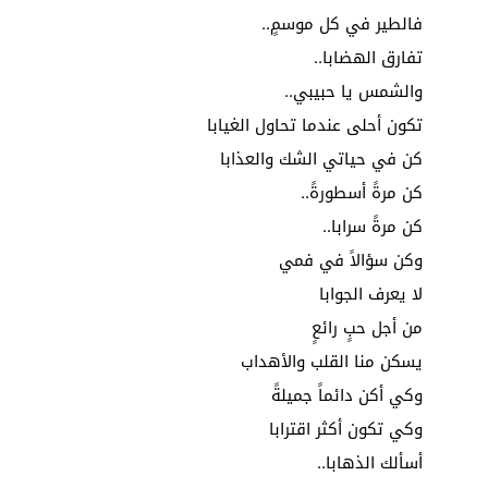
فالطير في كل موسمٍ..
تفارق الهضابا..
والشمس يا حبيبي..
تكون أحلى عندما تحاول الغيابا
كن في حياتي الشك والعذابا
كن مرةً أسطورةً..
كن مرةً سرابا..
وكن سؤالاً في فمي
لا يعرف الجوابا
من أجل حبٍ رائعٍ
يسكن منا القلب والأهداب
وكي أكن دائماً جميلةً
وكي تكون أكثر اقترابا
أسألك الذهابا..