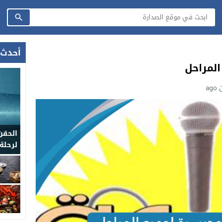
أحدث 
المراحل
ag
الحقن
لرحلة