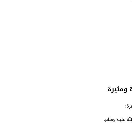
 ومثيرة
رة:
له عليه وسلم.