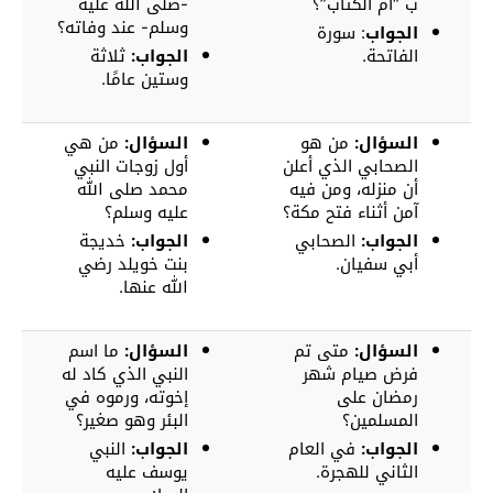
ب “أم الكتاب”؟
-صلى الله عليه
وسلم- عند وفاته؟
الجواب
: سورة
الفاتحة.
الجواب:
ثلاثة
وستين عامًا.
السؤال:
من هو
السؤال:
من هي
الصحابي الذي أعلن
أول زوجات النبي
أن منزله، ومن فيه
محمد صلى الله
آمن أثناء فتح مكة؟
عليه وسلم؟
الجواب:
الصحابي
الجواب:
خديجة
أبي سفيان.
بنت خويلد رضي
الله عنها.
السؤال:
متى تم
السؤال:
ما اسم
فرض صيام شهر
النبي الذي كاد له
رمضان على
إخوته، ورموه في
المسلمين؟
البئر وهو صغير؟
الجواب:
في العام
الجواب:
النبي
الثاني للهجرة.
يوسف عليه