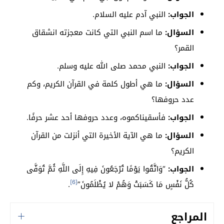
الجواب:
النبي آدم عليه السلام.
السؤال:
ما اسم النبي التي كانت معجزته انشقاق
القمر؟
الجواب:
النبي محمد صلى الله عليه وسلم.
السؤال:
ما هي أطول كلمة في القرآن الكريم، وكم
عدد حروفها؟
الجواب:
فأسقيناكموه، وعدد حروفها أحد عشر حرفًا.
السؤال:
ما هي الآية الأخيرة التي أنزلت من القرآن
الكريم؟
الجواب:
“وَاتَّقُوا يَوْمًا تُرْجَعُونَ فِيهِ إِلَى اللَّهِ ثُمَّ تُوَفَّى
[6]
كُلُّ نَفْسٍ مَا كَسَبَتْ وَهُمْ لا يُظْلَمُونَ”
.
المراجع