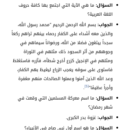
السؤال:
ما هي الآية التي اجتمع بها كافة حروف
اللغة العربية؟
الجواب:
بسم الله الرحمن الرحيم “محمد رسول الله،
والذين معه أشداء على الكفار رحماء بينهم تراهم ركعاً
سجداً يبتغون فضلا من الله، ورضواناً سيماهم في
وجوههم من أثر السجود ذلك مثلهم في التوراة
ومثلهم في الإنجيل كزرع أخرج شطأه، فآزره فاستغلظ
فاستوى على سوقه يعجب الزراع ليغيظ بهم الكفار،
وعد الله الذين آمنوا وعملوا الصالحات منهم مغفرة
[5]
وأجراً عظيمًا”
.
السؤال:
ما اسم معركة المسلمين التي وقعت في
شهر رمضان؟
الجواب:
غزوة بدر الكبرى.
السؤال:
ما هو اسم أول نبي صام في الأنبياء؟