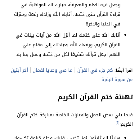
وجعل فيه العلم والمعرفة، مبارك لك المواظبة في
قراءة القرآن حتى ختمه، أثابك الله وزادك رفعة ومنزلة
في الدنيا والآخرة.
أثابك الله على ختمك لما أنزل الله من آيات بينات في
القرآن الكريم، ورفعك الله بعبادتك إلى مقام علي،
اللهم اجعل قرآنك شفيعًا لكل من ختمه وعمل بما به.
كم جزء في القرآن
|
ما هي وصايا لقمان
|
آخر آيتين
اقرأ أيضًا:
من سورة البقرة
تهنئة ختم القرآن الكريم
فيما يلي بعض الجمل والعبارات الخاصة بمباركة ختم القرآن
[1]
الكريم:
هنيئًا لك ثلاثون نورًا تضيء قلبك، وحلة كرامة تكسوك