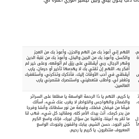
ناك ذنب يحول بيني وبين تيسير أموري أغفره لي.
م،
اللهم إني أعوذ بك من الهم والحزن، وأعوذ بك من العجز
ة
والكسل، وأعوذ بك من الجبن والبخل، وأعوذ بك من غلبة الدين
وقهر الرجال، ربي أيقظني على رزق لم أتوقعه، وعلى خير لم
أفكر به، اللهم إن ثقتي بك لا يهدمها تأخير أو حرمان، يارب
س
أيقظني في أحب الأوقات إليك، فأذكرك وتذكرني، وأستغفرك
وتغفر لي، وأطلب فتعطيني، واستنصرك فتنصرني يارب
العالمين.
يا كريم، اللهم يا ذا الرحمة الواسعة يا مطلعا على السرائر
،
والضمائر والهواجس والخواطر لا يغرب عنك شيء، أسألك
فيضًا من فيضان فضلك، وقبضة من نور سلطانك وأنسًا وفرجا
من بحر كرمك، أنت بيدك الأمر كله، ومقاليد كل شيء، فهب لنا
لٍ
ما تقر به أعيننا، وتغنينا عن سؤال غيرك، فإنك واسع الكرم
ا
كثير الجود، حسن الشيم، ببابك واقفون ولجودك الواسع
المعروف منتظرون، يا كريم يا رحيم.