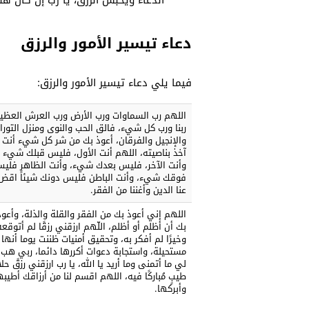
الدعاء ويحبس الرزق، يا رب إن كان ه
دعاء تيسير الأمور والرزق
فيما يلي دعاء تيسير الأمور والرزق:
اللهم رب السماوات ورب الأرض ورب العرش العظي
ربنا ورب كل شيء، فالق الحب والنوى ومنزل التورا
والإنجيل والفرقان، أعوذ بك من شر كل شيء أنت
آخذ بناصيته، اللهم أنت الأول، فليس قبلك شيء
وأنت الآخر، فليس بعدك شيء، وأنت الظاهر فلي
فوقك شيء، وأنت الباطن فليس دونك شيئاً اقض
عنا الدين وأغننا من الفقر.
اللهم إني أعوذ بك من الفقر والقلة والذلة، وأعوذ
بك أن أظلم أو أظلم، اللّهم ارزقني رزقًا لم أتوقعه
وخيرًا لم أفكر به، وتحقيق أمنيات ظننت يوما أنها
مستحيلة، واستجابة دعوات أكررها دائما، ربي هب
لي ما أتمنى وما أريد يا الله، ‏يا رب ارزقني رزقً حلا
طيبٍ مُباركًا فيه، ‏اللهم اقسم لنا من أرزاقك أطيبه
وأبركها.