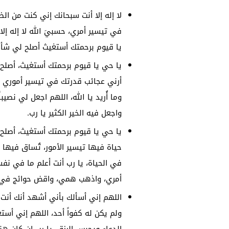
لا إله إلا أنت سبحانك إني كنت من ال
في تيسير أمري، حسبيَ الله لا إله إل
يا قيوم برحمتك أستغيث أصلح لي شأن
يا حي يا قيوم برحمتك أستغيث، أصلح
أرني عجائب قدرتك في تيسير أموري ك
وما أُريد يا الله، اللهم اجعل لي نصي
واجعل فيه الخير الكثير يا رب.
يا حي يا قيوم برحمتك أستغيث، أصلح
حياة فيها تيسير الأمور، تُساق فيها ا
في الحياة، يا رب أنت أعلم ما في نف
أمري، واذهب همي، واقض حوائج في قل
اللهم إني أسألك بأني أشهد أنك أنت الل
ولم يكن له كفواً أحد، اللهم إني أست