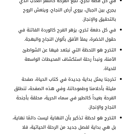
في كل قصة تخرج، تنبع الفرحة كالنهر العذب الذي
يجري بين الجبال، يروي أرض النجاح، وينعش الروح
بالتحقيق والإنجاز.
في كل دفعة تخرج، يزهر الفرح كالوردة الفاتنة في
حقول الخضرة، يملأ الأفق بألوان النجاح والبهجة.
التخرج هو اللحظة التي نبتعد فيها عن الشواطئ
الآمنة، ونبدأ رحلة استكشاف المحيطات الواسعة
للحياة.
تخرجنا يمثل بداية جديدة في كتاب الحياة، صفحة
مليئة بأحلامنا وطموحاتنا، وفي هذه الصفحة، تنطلق
الفرحة بعيداً كالطير في سماء الحرية، محلقة بأجنحة
النجاح والإنجاز.
التخرج هو لحظة تذكير بأن النهاية ليست دائمًا نهاية،
بل هي بداية لفصل جديد من الرحلة الحياتية، فلا