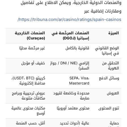
والمنصات الدولية الخارجية. ويمكن الاطلاع على تفاصيل
ومقارنات إضافية عبر
https://tribuna.com/ar/casino/ratings/spain-casinos/
الميزة
المنصات المرخّصة في
المنصات الخارجية
إسبانيا (DGOJ)
(Curaçao)
الوضع القانوني
قانونية بالكامل
غير مرخّصة محليًا
في إسبانيا
التحقق من
إلزامي (DNI / NIE / جواز
خفيف أو مؤجل
الهوية
السفر)
وسائل الدفع
SEPA، Visa،
كريبتو (USDT، BTC)،
Mastercard
محافظ إلكترونية
العروض
محدودة وخاضعة لقيود
عروض ترحيبية وبرامج
صارمة
مكافآت متنوعة
تنوع المحتوى
محتوى معتمد أوروبيًا
مكتبات محتوى عالمية
أوسع
حماية
عالية (أدوات تحديد
أقل، حسب المنصة