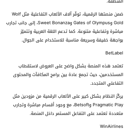
المنطقة.
ضمن منصتها الرقمية، توفّر آلاف الألعاب التفاعلية مثل Wolf
Gold وGates of Olympus وSweet Bonanza، إلى جانب تجارب
مباشرة وتفاعلية متنوعة. كما تدعم اللغة العربية وتتميّز
بواجهة خفيفة وسريعة مناسبة للاستخدام على الجوال.
BetLabel
تعتمد هذه المنصة بشكل واضح على العروض لاستقطاب
المستخدمين، حيث تجمع عادة بين برامج المكافآت والمحتوى
التفاعلي المتجدد.
يركّز النظام بشكل كبير على الألعاب الرقمية من مزودين مثل
Pragmatic Play وBetsoft، مع وجود أقسام مباشرة وتجارب
متعددة تعتمد على التفاعل المستمر داخل المنصة.
WinAirlines