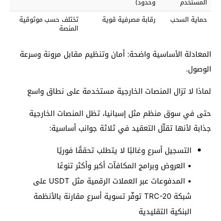
المستخدم
وحدود)
حماية السحب
رقابة مصرفية قوية
تختلف حسب موثوقية
المنصة
المعادلة الأساسية واضحة: أمان وتنظيم مقابل مرونة وسرعة
الوصول.
لماذا لا تزال المنصات الخارجية مستخدمة على نطاق واسع
حتى في سوق منظم مثل إسبانيا، تظل المنصات الخارجية
جذابة لأنها تقلّل التعقيد في ثلاثة جوانب أساسية:
التسجيل أسرع وغالبًا لا يتطلب تحققًا فوريًا
• العروض وبرامج المكافآت أكبر وأكثر تنوعًا
• المدفوعات عبر العملات الرقمية مثل USDT على
شبكة TRC-20 توفّر تسوية أسرع مقارنة بالأنظمة
البنكية التقليدية