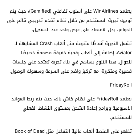
يعتمد WinAirlines على أسلوب تفاعلي (Gamified)، حيث يتم
توجيه تجربة المستخدم من خلال نظام تقدم تدريجي قائم على
الحوافز، بدل الاعتماد على عرض واحد عند التسجيل.
تشمل التجربة أنماطًا متنوعة مثل ألعاب Crash المشابهة لـ
Aviator، إضافة إلى ألعاب رقمية خفيفة مصممة خصيصًا
للجوال. هذا التنوع يساهم في بناء تجربة تعتمد على جلسات
قصيرة ومتكررة، مع تركيز واضح على السرعة وسهولة الوصول.
FridayRoll
يعتمد FridayRoll على نظام كاش باك، حيث يتم ربط العوائد
الأسبوعية وبرامج إعادة الشحن بمستوى النشاط الفعلي
للمستخدم.
تظهر على المنصة ألعاب عالية التفاعل مثل Book of Dead