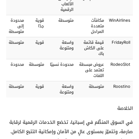
الألعاب
الرقمية
WinAirlines
مكافآت
متوسطة
قوية
محدودة
متعددة
جدًا
إلى
المراحل
متوسطة
FridayRoll
قيمة قائمة
واسعة
قوية
متوسطة
على الكاش
ومتنوعة
باك
RodeoSlot
عروض مبسطة
محدودة نسبيًا
متوسطة
محدودة
تعتمد على
اللفات
Roostino
متوسطة
واسعة
قوية
متوسطة
ومتنوعة
الخلاصة
في السوق المنظّم في إسبانيا، تخضع الخدمات الرقمية لرقابة
صارمة، وتتميّز بمستوى عالٍ من الأمان وإمكانية التتبع الكامل.