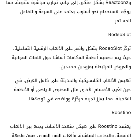
وReactoonz بشكل متكرر، إلى جانب تجارب مباشرة متنوعة، مما
يوجّه الاستخدام نحو أسلوب يعتمد على السرعة والتفاعل
المستمر.
RodeoSlot
تركّز RodeoSlot بشكل واضح على الألعاب الرقمية التفاعلية،
حيث يتم تصميم أنظمة المكافآت أساسًا حول اللفات المجانية
والعروض المرتبطة بمزودين محددين.
تهيمن الألعاب الكلاسيكية والحديثة على كامل العرض، في
حين تغيب الأقسام الأخرى مثل المحتوى الرياضي أو الأنظمة
الهجينة، مما يعزز تجربة مركّزة وواضحة في توجهها.
Roostino
يعتمد Roostino على هيكل متعدد الأنماط، يجمع بين الألعاب
الرقمية، والتجارب المباشرة، وألعاب الفوز الفوري ضمن واجهة