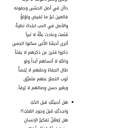
داآن في أصل الحشى وجفونه
فالعين تبرٌ ما تفيض ولؤلؤُ
والأصل في الحب ابتداءً نظرةٌ
فَنَمت وعادت عِلّةً لا تبرأ
أترى أحبتَنا الأُلى سكنوا الحِمى
ذكروا فتىً عن ذكرهم لا يفتأ
واللهِ لا أنساهم أبداً ولو
طال الجفاءُ وحقهم لا يُنسَأُ
ثوب التصبّر عنهم متمزّق
وبغير حسنِ وِصالهم لا يُرفأ.
هل أحببتُكِ قبل الحُبّ
واجدتُكِ قبلَ وجودِ القلبْ؟!
هل يُعقَلُ تفكيرُ الإنسانِ