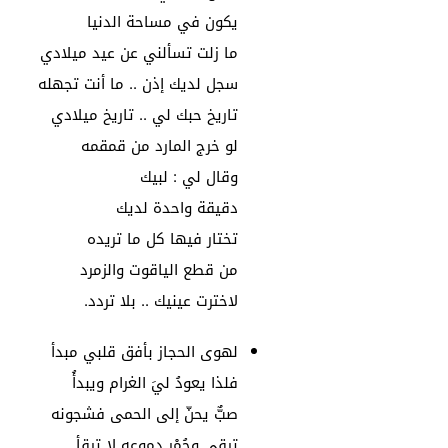
يكون في مساحة الدنيا
ما زلت تسألني عن عيد ميلادي
سجل لديك إذن .. ما أنت تجهله
تاريخ حبك لي .. تاريخ ميلادي
لو خرج المارد من قمقمه
وقال لي : لبيك
دقيقة واحدة لديك
تختار فيها كل ما تريده
من قطع الياقوت والزمرد
لاخترت عينيك .. بلا تردد.
لهوى الحجاز بأفق قلبي مبدأ
فلذا يعودُ ليَ الغرام ويبدأُ
صبٌّ يحنّ إلى الحمى فشجونه
ترقى وحُمْر دموعه لا ترقأ