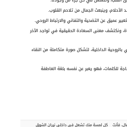
اق القلب، وتتغلغل في كل جزء من وجودنا.
 الأحلام، وينبعث الجمال من تلاحم القلوب.
بير عميق عن التضحية والتفاني والارتباط الروحي.
اة، ونكتشف معنى السعادة الحقيقية في تواجد الآخر
 بالروحية الداخلية، لتشكل صورة متكاملة من النقاء
اجة للكلمات، فهو يعبر عن نفسه بلغة العاطفة
ال، فأنتَ
كل لمسة منك تشعل في داخلي نيران الشوق