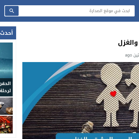
أحدث 
والغزل
ن ago
الحقن
لرحلة