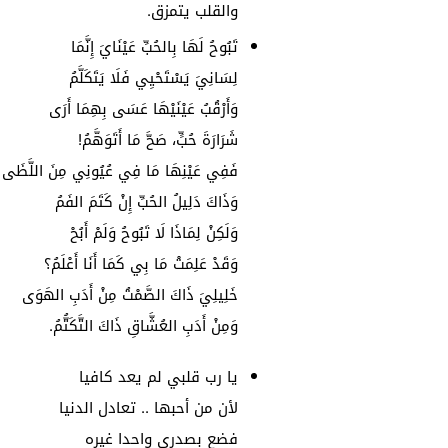
والقلب يتمزق.
تَبُوحُ لَهَا بِالحُبِّ عَيْنَايَ إِنَّمَا
لِسَانِيَ يَسْتَحْيِي فَلَا يَتَكَلَّمُ
وَأَرْقُبُ عَيْنَيْهَا عَسَى بِهِمَا أَرَى
شَرَارَةَ حُبٍّ، صَحَّ مَا أَتَوَهَّمُ!
فَفِي عَيْنِهَا مَا فِي عُيُونِي مِنَ اللَّظَى
وَذَاكَ دَلِيلُ الحُبِّ إِنْ كَتَمَ الفَمُ
وَلَكِنْ لِمَاذَا لَا تَبُوحُ وَلَمْ أَبُحْ
وَقَدْ عَلِمَتْ مَا بِي كَمَا أَنَا أَعْلَمُ؟
خَلِيلِيَ ذَاكَ الصَّمْتُ مِنْ أَدَبِ الهَوَى
وَمِنْ أَدَبِ العُشَّاقِ ذَاكَ التَّكَتُّمُ.
يا رب قلبي لم يعد كافيا
لأن من أحبها .. تعادل الدنيا
فضع بصدري واحدا غيره