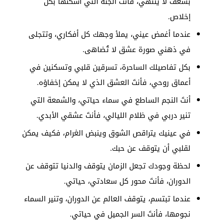
بشغف لا ينتهي، فأنتَ الجنة التي أسكنها بكل
إخلاص.
عندما أغمض عيني، يملأ وجهك كل أفكاري، وتتجلى
في ذهني صورة عشق لا تُضاهى.
بكل تفاصيلك الساحرة، تسرقين قلبي وتسكنين في
أعماق روحي، فأنتَ العشق الذي لا يمكن إخفاؤه.
أنتَ النجم الساطع في سماء حياتي، والشمعة التي
تنير دربي في ظلام الليالي، فأنتَ عشقي الأبدي.
في عينيك يتراقص الشوق وينبض الغرام، فكيف يمكن
لقلبي أن يتوقف عن حبك.
لحظة وجودك تجعل الزمان يتوقف والدنيا تتوقف عن
الدوران، فأنتَ محور كل سعادتي، حياتي.
عندما تبتسم، يتوقف العالم عن الدوران، وتنير السماء
نجومها، فأنتَ السر الجميل في حياتي.