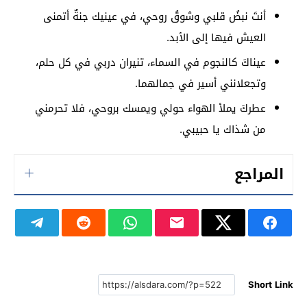
أنتَ نبضُ قلبي وشوقُ روحي، في عينيك جنةٌ أتمنى
العيش فيها إلى الأبد.
عيناكَ كالنجوم في السماء، تنيران دربي في كل حلم،
وتجعلانني أسير في جمالهما.
عطركَ يملأ الهواء حولي ويمسك بروحي، فلا تحرمني
من شذاك يا حبيبي.
المراجع
Short Link