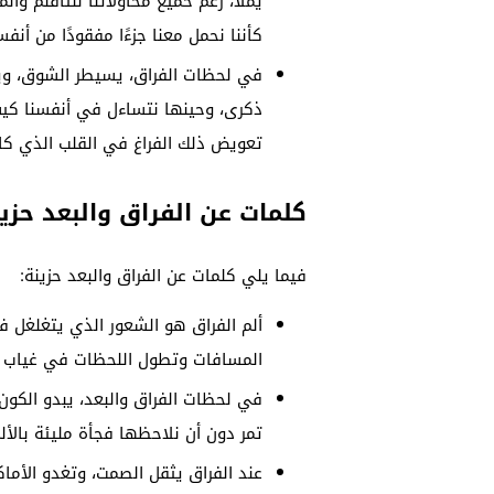
يُملأ، رغم حميع محاولاتنا للتأقلم وال
كأننا نحمل معنا جزءًا مفقودًا من أنفسن
في لحظات الفراق، يسيطر الشوق، ويصبح
ذكرى، وحينها نتساءل في أنفسنا كي
تعويض ذلك الفراغ في القلب الذي كان
كلمات عن الفراق والبعد حزي
فيما يلي كلمات عن الفراق والبعد حزينة:
ألم الفراق هو الشعور الذي يتغلغل ف
المسافات وتطول اللحظات في غياب من 
في لحظات الفراق والبعد، يبدو الكون
تمر دون أن نلاحظها فجأة مليئة بالألم
عند الفراق يثقل الصمت، وتغدو الأما