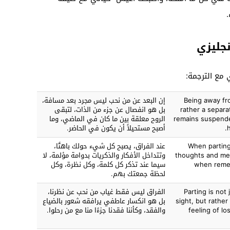
.
نجليزي
 مع الترجمة:
Being away fro
إن البعد عن من نحب ليس مجرد بعد مسافة،
rather a separat
بل هو انفصال عن جزء من الذات، لتبقى
remains suspend
الروح معلقة بين ما كان في الماضي، وما
أصبح مستحيلاً أن يكون في الحاضر.
When parting
عند الفراق، يصبح كل شيء حولك باهتًا،
thoughts and memo
وتتداخل الأفكار والذكريات بدوامة مؤلمة، لا
when remem
سيما عند تذكر كل كلمة، وكل نظرة، وكل
لحظة جمعتك بهم.
Parting is not
الفراق ليس فقط غياب من نحب عن نظرنا،
sight, but rathe
بل هو انكسار عاطفي يرافقه شعور بالضياع
feeling of lo
والفقد، وكأننا فقدنا جزءًا منا مع من رحلوا.