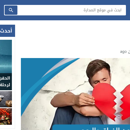
أحدث 
ag
الحقن
لرحلة