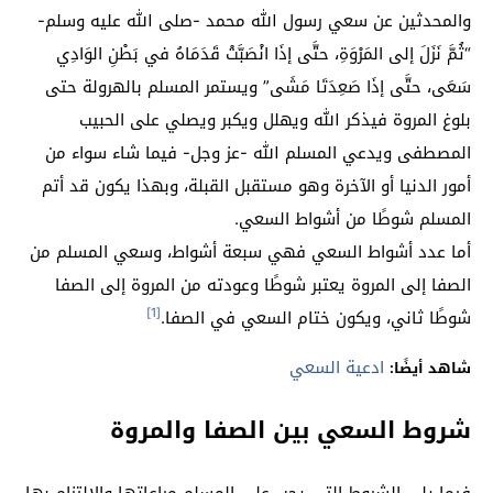
والمحدثين عن سعي رسول الله محمد -صلى الله عليه وسلم-
“ثُمَّ نَزَلَ إلى المَرْوَةِ، حتَّى إذَا انْصَبَّتْ قَدَمَاهُ في بَطْنِ الوَادِي
سَعَى، حتَّى إذَا صَعِدَتَا مَشَى” ويستمر المسلم بالهرولة حتى
بلوغ المروة فيذكر الله ويهلل ويكبر ويصلي على الحبيب
المصطفى ويدعي المسلم الله -عز وجل- فيما شاء سواء من
أمور الدنيا أو الآخرة وهو مستقبل القبلة، وبهذا يكون قد أتم
المسلم شوطًا من أشواط السعي.
أما عدد أشواط السعي فهي سبعة أشواط، وسعي المسلم من
الصفا إلى المروة يعتبر شوطًا وعودته من المروة إلى الصفا
[1]
شوطًا ثاني، ويكون ختام السعي في الصفا.
ادعية السعي
شاهد أيضًا:
شروط السعي بين الصفا والمروة
فيما يلي الشروط التي يجب على المسلم مراعاتها والالتزام بها