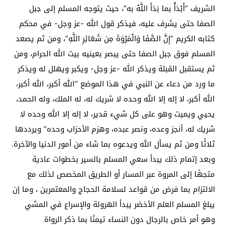
الشريف “أَبْدَأُ بما بَدَأَ اللَّهُ به”، حيث يتوجه المسلم إلى جبل
الصفا حتى يشرف عليه، فيذكر قول الله -عز وجل- في محكم
كتابه الكريم “إِنَّ الصَّفَا وَالْمَرْوَةَ مِن شَعَائِرِ اللَّهِ”، ومن ثم يصعد
المسلم فوق جبل الصفا حتى يبصر بعينيه بيت الله الحرام، ومن
ثم يستقبل القبلة ويذكر الله -عز وجل- ويكبر ويهلل له ويذكر
ما ورد من دعاء عن النبي في هذا الموضع “الله أكبر، الله أكبر،
الله أكبر، لا إله إلا الله وحده لا شريك له، له الملك، وله الحمد،
يحيي ويميت وهو على كل شيء قدير، لا إله إلا الله وحده لا
شريك له، أنجز وعده، ونصر عبده، وهزم الأحزاب وحده” ويرددها
ثلاثًا ومن ثم يسأل الله ويدعوه بما شاء من أمور الدنيا والآخرة.
وبعد إتمام ذلك يبدأ سعي المسلم بالسير بخطوات عادية
متجهًا إلى المروة عبر المسار أو الطريق المخصص لذلك مع
الالتزام بما فرض من قواعد لسلامة الحجاج والمعتمرين ، وما إن
يبلغ المسلم العلم الأخضر يبدأ الهرولة والإسراع في المشي
وهو أمر خاص بالرجال دون النساء تيمنًا بما ذكر الرواة