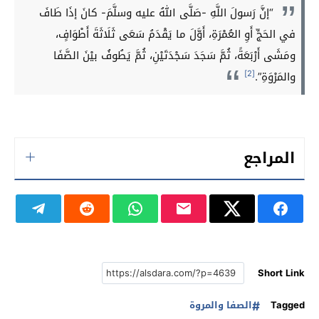
“إنَّ رَسولَ اللَّهِ -صَلَّى اللهُ عليه وسلَّمَ- كانَ إذَا طَافَ
في الحَجِّ أَوِ العُمْرَةِ، أَوَّلَ ما يَقْدَمُ سَعَى ثَلَاثَةَ أَطْوَافٍ،
ومَشَى أَرْبَعَةً، ثُمَّ سَجَدَ سَجْدَتَيْنِ، ثُمَّ يَطُوفُ بيْنَ الصَّفَا
[2]
والمَرْوَةِ”.
المراجع
Short Link
Tagged
الصفا والمروة