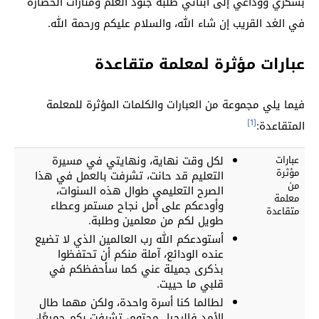
بشكري ووداعي إلى أبنائي طلبة جنود العلم ومنارات الحضارة
في الغد القريب إن شاء الله، والسلام عليكم ورحمة الله.
عبارات مؤثرة لمعلمة متقاعدة
فيما يلي مجموعة من العبارات والكلمات المؤثرة للمعلمة
[1]
المتقاعدة:
عبارات
لكل وقت نهاية، ونهايتي في مسيرة
مؤثرة
التعليم قد حانت، تشرفت بالعمل في هذا
من
الصرح التعليمي طوال هذه السنوات،
معلمة
وأودعكم على أمل نجاح مستمر وعطاء
متقاعدة
طويل لكم من معلمين وطلبة.
أستودعكم الله رب العالمين الذي لا تضيع
عنده الودائع، آملة منكم أن تحتفظوا
بذكرى جميلة عني كما سأحفظكم في
قلبي ما حييت.
لطالما كنا أسرة واحدة، ولكن مهما طال
الأمد فالرحيل محتوم، تشرفت بكم جميعًا،