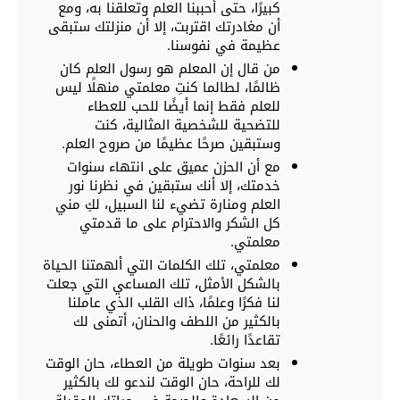
كبيرًا، حتى أحببنا العلم وتعلقنا به، ومع
أن مغادرتك اقتربت، إلا أن منزلتك ستبقى
عظيمة في نفوسنا.
من قال إن المعلم هو رسول العلم كان
ظالمًا، لطالما كنتِ معلمتي منهلًا ليس
للعلم فقط إنما أيضًا للحب للعطاء
للتضحية للشخصية المثالية، كنت
وستبقين صرحًا عظيمًا من صروح العلم.
مع أن الحزن عميق على انتهاء سنوات
خدمتك، إلا أنك ستبقين في نظرنا نور
العلم ومنارة تضيء لنا السبيل، لكِ مني
كل الشكر والاحترام على ما قدمتي
معلمتي.
معلمتي، تلك الكلمات التي ألهمتنا الحياة
بالشكل الأمثل، تلك المساعي التي جعلت
لنا فكرًا وعلمًا، ذاك القلب الذي عاملنا
بالكثير من اللطف والحنان، أتمنى لك
تقاعدًا رائعًا.
بعد سنوات طويلة من العطاء، حان الوقت
لك للراحة، حان الوقت لندعو لك بالكثير