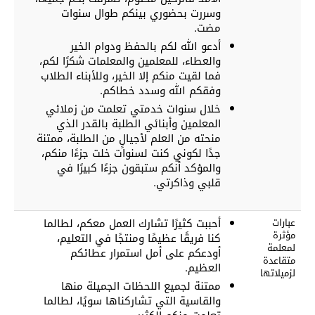
وسررت بحضوري بينكم طوال سنوات
مضت.
أدعو الله لكم بالحفظ ودوام الخير
والعطاء، للمعلمين والمعلمات شكرًا لكم،
فما لقيت منكم إلا الخير، وللأبناء الطلاب
وفقكم الله وسدد خطاكم.
خلال سنوات خدمتي تعلمت من زملائي
المعلمين وأبنائي الطلبة بالقدر الذي
منحته من العلم لأجيالٍ من الطلبة، ممتنة
جدًا لكوني كنت لسنوات خلت جزءًا منكم،
والمؤكد أنكم ستبقون جزءًا كبيرًا في
قلبي وذاكرتي.
عبارات
أحببت كثيرًا تشارك العمل معكم، لطالما
مؤثرة
كنا فريقًا عظيمًا ومنتجًا في التعليم،
لمعلمة
أودعكم على أمل استمرار عطائكم
متقاعدة
العظيم.
لزميلاتها
ممتنة لجميع اللحظات الجميلة منها
والقاسية التي تشاركناها سويًا، لطالما