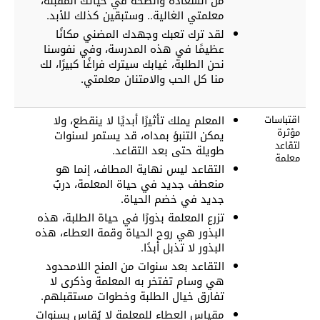
من السعادة والصحة في حياتك المقبلة،
معلمتي الغالية.. وستبقين كذلك للأبد.
لقد ترك تعبك وجهدك المضني مكانًا
عظيمًا في هذه المدرسة، وفي نفوسنا
نحن الطلبة، غيابك سيترك فراغًا كبيرًا، لك
منا كل الحب والامتنان معلمتي.
اقتباسات
المعلم يملك تأثيرًا أبديًا لا ينقطع، ولا
مؤثرة
يمكن التنبؤ بمداه، قد يستمر لسنوات
لتقاعد
طويلة حتى بعد التقاعد.
معلمة
التقاعد ليس نهاية المطاف، إنما هو
منعطف جديد في حياة المعلمة، دربٌ
جديد في خضم الحياة.
تزرع المعلمة بذورًا في حياة الطلبة، هذه
البذور هي روح الحياة وقمة العطاء، هذه
البذور لا تذبل أبدًا.
التقاعد بعد سنوات من المنح اللامحدود
هي وسام تفتخر به المعلمة وذكرى لا
تفارق خيال الطلبة وخطوات مستقبلهم.
مقياس العطاء للمعلمة لا يُقاس بسنوات