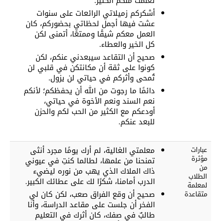
تعلمت منكم الكثير.
أشكركم زميلاتي الرائعات على سنوات
عشت فيها أجمل لحظاتي بحضوركم، كان
العمل معكم شيقًا وممتعًا، أتمنى لكن
كل الخير والعطاء.
صحيح أن التقاعد سيبعدني عنكم، لكن
كونوا على ثقة أن مكانتكن في قلبي لن
تُمحى وأثركم في حياتي لن يزول.
دائمًا ما رجوت من الله أن يحفظكم؛ لأنكم
نعم السند ونعم الأخوة في حياتي،
أودعكم مع الكثير من الحب لكم والحزن
للبعد عنكم.
عبارات
معلمتي الغالية، لم أرك يومًا مجرد أنثى
مؤثرة
تمنحنا من علمها، لطالما كنتِ في عيوني
من
ذاك الملاك الذي يهب من نوره ليضيء
الطلاب
الدرب أمامنا، شكرًا لك على عطائك الكبير.
لمعلمة
صحيح أن وقع الفراق صعب، لكن كان لي
متقاعدة
الفخر أن جلست على مقاعد الدراسة، وأنا
طالبٌ في صفك، كان أثرك في التعليم