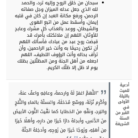
سبحان من خلق الروح وإليه ترد، والحمد
لله الذي جعل عدله الميزان وجل صفاته
الرحمن، ورفع مكانة العبد إن كان في قلبه
إيمان، وأسقط عمل من اتبع الهوى
والشيطان، ووعد بالعذاب كل مشرك وعابدٍ
للأوثان، اللهم إن ملائكتك بأمرك قد
قبضت روح عبد من عبادك فأسألك اللهم
أن تكون رحيمًا به وأنت خير الراحمين، وأن
ترأف بحاله وأنت الرؤوف اللطيف، اللهم
اجعله من أهل الجنة ومن المظلّلين بظلك
يوم لا ظل إلا ظلّك الكريم.
أدعية
للميت
“اللَّهمَّ اغفرْ لَهُ وارحمهُ، وعافِهِ واعفُ عنهُ،
بالليلة
الأولى
وأكْرِم نُزَلَهُ، ووسِّع مُدَخلَهُ، واغسلْهُ بالماءِ والثَّلجِ
في
والبَردِ، ونقِّهِ منَ الخطايا كما نقَّيتَ الثَّوبَ الأبيضَ
القبر من
السنة
منَ الدَّنسِ، وأبدِلهُ دارًا خَيرًا مِن دارِهِ، وأهلًا خَيرًا
الشريفة
مِن أهلِهِ، وزَوجًا خَيرًا مِن زَوجِهِ، وأدخِلهُ الجنَّةَ
[1]