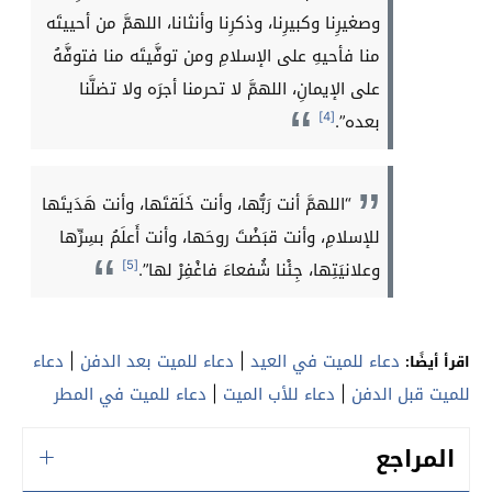
وصغيرِنا وكبيرِنا، وذكرِنا وأنثانا، اللهمَّ من أحييتَه
منا فأحيهِ على الإسلامِ ومن توفَّيتَه منا فتوفَّهُ
على الإيمانِ، اللهمَّ لا تحرمنا أجرَه ولا تضلَّنا
[4]
بعده”.
“اللهمَّ أنت رَبُّها، وأنت خَلَقتَها، وأنت هَدَيتَها
للإسلامِ، وأنت قبَضْتَ روحَها، وأنت أَعلَمُ بسِرِّها
[5]
وعلانيَتِها، جِئْنا شُفعاءَ فاغْفِرْ لها”.
دعاء للميت في العيد
|
دعاء للميت بعد الدفن
|
دعاء
اقرأ أيضًا:
للميت قبل الدفن
|
دعاء للأب الميت
|
دعاء للميت في المطر
المراجع