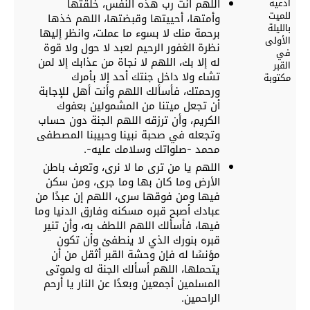
أدعية
اللهم أنت رب هذه النفس، خلقتها
للميت
وأمتها، أحييتها وقبضتها، اللهم خذها
بالليلة
برحمة منك لا بسوء ما عملت، وانظر إليها
الأولى
نظرة الغفور الرحيم لعبد لا حول ولا قوة
في
له إلا بك، اللهم لا نجاة من عذابك إلا لمن
القبر
تشاء ولا داخل جنتك أحد إلا بأمرك
مكتوبة
ورحمتك، فأسألك اللهم وأنت أهل للإجابة
أن تجعل ميتنا من المشمولين بعفوك
الكريم، وأن ترزقه اللهم الجنة دون حساب
وتجعله في صحبة نبينا وحبيبنا المصطفى
محمد -صلواتك وسلامك عليه-.
اللهم يا من ترى ما لا نرى، وتعرف باطن
الأرض وما كان بها وما جرى، ومن سكن
فيها ومن فوقها سرى، اللهم إن عبدًا من
عبادك أصبح قبره مسكنه وفارق الدنيا وما
فيها، فأسألك اللهم اللطف به، وأن تنير
قبره بنورك الذي لا ينطفئ وأن تكون
مؤنسًا له فإن وحشة القبر أثقل من أن
يتحملها، اللهم أسألك الجنة له ولموتى
المسلمين أجمعين وبعدًا عن النار يا أرحم
الراحمين.