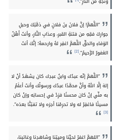
ونجِّهِ منَ النَّارِ”.
“اللَّهمَّ! إنَّ فلانَ بنَ فلانٍ في ذمَّتِكَ وحبلِ
جوارِكَ فقِهِ من فتنةِ القبرِ، وعذابِ النَّارِ، وأنتَ أَهْلُ
الوَفاءِ والحقِّ اللَّهمَّ اغفِر لهُ وارحمهُ؛ إنَّكَ أنتَ
[2]
الغفورُ الرَّحيمُ”.
“اللَّهمَّ إنّه عبدُك وابنُ عبدِك كان يشهَدُ أنْ لا
إلهَ إلَّا اللهُ وأنَّ محمَّدًا عبدُك ورسولُك وأنتَ أعلَمُ
به منِّي إنْ كان محسنًا فزِدْ في إحسانِه وإنْ كان
مسيئًا فاغفِرْ له ولا تحرِمْنا أجرَه ولا تفتِنَّا بعدَه”.
[3]
“اللهمَّ اغفرْ لحيِّنا وميتِنا وشاهدِنا وغائبِنا،