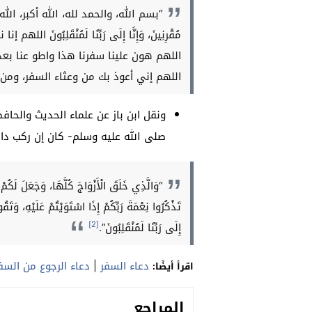
“بسم الله، والحمد لله، الله أكبر، الله أكبر، ال
مُقْرِنِينَ، وَإِنَّا إِلَى رَبِّنَا لَمُنْقَلِب
اللهم هون علينا سفرنا هذا واطو عنا بع
اللهم إني أعوذ بك من وعثاء السفر، ومن 
ونقل ابن باز عن علماء الحديث والحافظ
صلى الله عليه وسلم- كان إن ركب دابت
“وَالَّذِي خَلَقَ الْأَزْوَاجَ كُلَّهَا، وَجَعَلَ لَكُمْ
تَذْكُرُوا نِعْمَةَ رَبِّكُمْ إِذَا اسْتَوَيْتُمْ عَلَيْهِ، وَتَق
[2]
إِلَى رَبِّنَا لَمُنْقَلِبُونَ”.
دعاء السفر
|
دعاء الرجوع من السف
اقرأ أيضًا:
المراجع