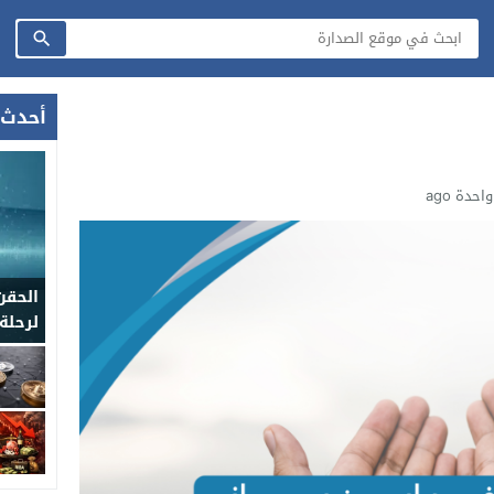
أحدث 
حدة ago
الحقن
لرحلة