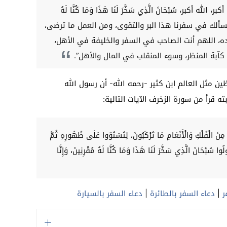
له أكبر، سُبْحَانَ الَّذِي سَخَّرَ لَنَا هَذَا وَمَا كُنَّا لَهُ
ُونَ اللهم إنا نسألك في سفرنا هذا البر والتقوى، ومن العمل ما ترضى،
ده، اللهم أنت الصاحب في السفر والخليفة في الأهل،
كآبة المنظر، وسوء المنقلب في المال والأهل”.
ين مثل العالم ابن كثير -رحمه الله- أن رسول الله
ه قرأ من سورة الزخرف الآيات التالية:
 مِنَ الْفُلْكِ وَالْأَنْعَامِ مَا تَرْكَبُونَ، لِتَسْتَوُوا عَلَى ظُهُورِهِ ثُمَّ
ُولُوا سُبْحَانَ الَّذِي سَخَّرَ لَنَا هَذَا وَمَا كُنَّا لَهُ مُقْرِنِينَ، وَإِنَّا
ر
|
دعاء السفر بالطائرة
|
دعاء السفر بالسيارة