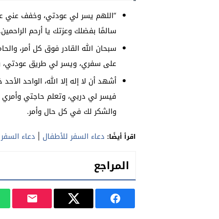
“اللهم يسر لي عودتي، وخفف عني عذ
سالمًا بفضلك وعزتك يا أرحم الراحمين.
سبحان الله القادر فوق كل أمر، والحا
على سفري، ويسر لي طريق عودتي، واك
أشهد أن لا إله إلا الله، الواحد الأح
فيسر لي دربي، وتعلم حاجتي وأمري 
والشكر لك في كل حال وأمر.
دعاء السفر للأطفال
|
دعاء السفر ا
اقرأ أيضًا:
المراجع