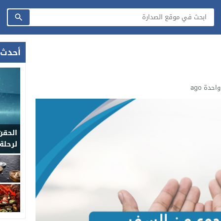
أحدث 
حدة ago
الحقن
لرحلة