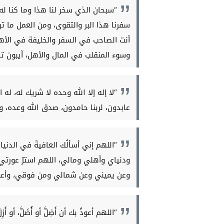
“سبحان الذي سخر لنا هذا وما كنا له م
سفرنا هذا البر والتقوى، ومن العمل ما ت
أنت الصاحب في السفر والخليفة في الأهل
وسوء المنقلب في المال والأهل، آيبون تائ
“لا إله إلا الله وحده لا شريك له، ل
عابدون، لربنا حامدون، صدق الله وعده، و
“اللهم إني أسألُك العافيةَ في الدنيا 
ودنياي وأهلي ومالي، اللهم استرْ عورتي 
وعن يميني وعن شمالي ومن فوقي، وأعوذُ 
“اللهم أعوذُ بك أن أَضِلَّ أو أُضَلَّ، أو أَزِلَّ أ