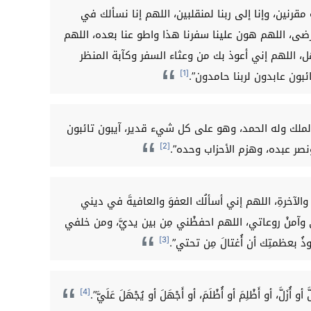
قرنين، وإنا إلى ربنا لمنقلبين، اللهم إنا نسألك في
رضى، اللهم هون علينا سفرنا هذا واطو عنا بعده، اللهم
، اللهم إني أعوذ بك من وعثاء السفر وكآبة المنظر
[1]
بون عابدون لربنا حامدون”.
ه الملك وله الحمد، وهو على كل شيء قدير، آيبون تائبون
[2]
نصر عبده، وهزم الأحزاب وحده”.
والآخرةِ، اللهم إني أسألُك العفوَ والعافيةَ في ديني
وآمنْ روعاتي، اللهم احفظْني مِن بين يديَّ، ومن خلفي
[3]
بعظمتِك أن أُغتالَ مِن تحتي”.
[4]
و أُزَلَّ، أو أَظْلِمَ أو أُظْلَمَ، أو أَجْهَلَ أو يُجْهَلَ عَلَيَّ”.