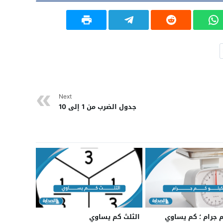
Next
جدول الضرب من 1 إلى 10
م جرام ؛ كم يساوي
الثلث كم يساوي