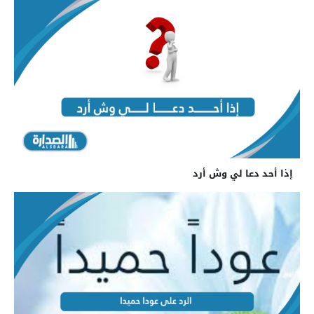
إذا أحد دعا لي وش أرد