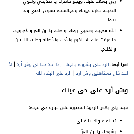
ربي يسعد قلبك، ويجبر خاطرك يا صديقي وأخوي
الطيب، نظرة عيونك ومجالستك تسوى الدني وما
بيها.
الله محييك ومحيي ربعك، وأصلك يا ابن العز والأجاويد،
ما عرفت منك إلا الكرم والأدب والأصالة وطيب اللسان
والكلام.
الرد على بشروك بالجنه
|
إذا أحد دعا لي وش أرد
|
اذا
اقرأ أيضًا:
احد قال تستاهلين وش ارد
|
الرد على البقاء لله
وش أرد على حي عينك
فيما يلي بعض الردود القصيرة على عبارة حي عينك:
تسلم عيونك يا غالي.
بشوفك يا ابن العزّ.