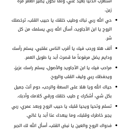
أستغرب الدنيا بعيد عني، ولما تكون يصير العمر مرة
زين.
حي الله ربي نباك وطيب خلقك يا حبيب القلب، ترخصلك
الروح يا ابن الأجاويد، أسأل الله ربي يسلمك من كل
شر.
ألف هلا ورحب فيك يا أقرب الناس عقلبي، يسلم رأسك
ودايم يضل مرفوعاً ما قصرت أبد يا طويل العمر.
مراحب فيك يا ابن الأجاويد والأصول، يسلم راسك عزيز،
ويحفظك ربي وليف القلب والروح.
حياك الله ويا هلا على السعة والرحب، دوم أنت جميل
بكل شي، أشكرك ع طيب خلقك ورقي كلامك وأدبك.
تسلم وتحيا ويحيا قلبك يا حبيب الروح وبعد عمري، ربي
يجبر خاطرك وقلبك، وما يبعدك عنا أبد يا غالي.
فدواك الروح والعين يا نبض القلب، أسأل الله لك الجبر