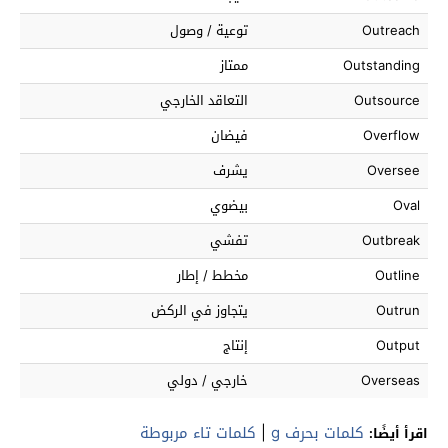
Outreach
توعية / وصول
Outstanding
ممتاز
Outsource
التعاقد الخارجي
Overflow
فيضان
Oversee
يشرف
Oval
بيضوي
Outbreak
تفشي
Outline
مخطط / إطار
Outrun
يتجاوز في الركض
Output
إنتاج
Overseas
خارجي / دولي
كلمات بحرف g
|
كلمات تاء مربوطة
اقرأ أيضًا: