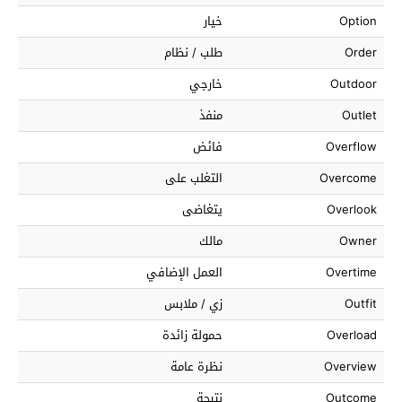
Option
خيار
Order
طلب / نظام
Outdoor
خارجي
Outlet
منفذ
Overflow
فائض
Overcome
التغلب على
Overlook
يتغاضى
Owner
مالك
Overtime
العمل الإضافي
Outfit
زي / ملابس
Overload
حمولة زائدة
Overview
نظرة عامة
Outcome
نتيجة