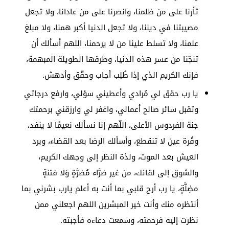
ثأرنا على من ظلمنا، وانصرنا على من عادانا، ولا تجعل
مصيبتنا في ديننا، ولا تجعل الدنيا أكبر همنا، ولا مبلغ
علمنا، ولا تسلط علينا من لا يرحمنا، اللهم أسألك أن
تنجّنا من عسر هذه الدنيا، وطرقها الطويلة المبهمة،
فإنك الكريم الذي إذا طُلِب أجاب وحقّق وأدهش.
يا رب حقق لي مُرادي وأعطيني سؤلي، وارفع درجاتي
وتقبل سائر صالح أعمالي، واغفر لي وارزقني برحمتك
جنة الفردوس الأعلى، اللّهم إنا نسألك نعيمًا لا ينفد،
وقُرة عين لا تنقطع، وأسألك الرضا بعد القضاء، وبرد
العيش بعد الموت، ولذة النظر إلى وجهك الكريم،
والشوق إلى لقائك، من غير ضرَّاء مُضرَّةٍ وَلا فتنةٍ
مضِلَّةٍ، ‏يا رب أرح قلبي بما أنت به أعلم يارب بشرني بما
أنتظره منك وأنت خير المبشرين اللهم اجعلني ممن
نظرت إليه فرحمته، وسمعت دعاءه فأجبته.