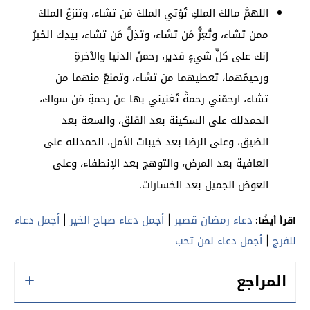
‏اللهمَّ مالكَ الملكِ تُؤتي الملكَ مَن تشاء، وتنزعُ الملكَ
ممن تشاء، وتُعِزُّ مَن تشاء، وتذِلُّ مَن تشاء، بيدِك الخيرُ
إنك على كلِّ شيءٍ قدير، رحمنُ الدنيا والآخرةِ
ورحيمُهما، تعطيهما من تشاء، وتمنعُ منهما من
تشاء، ارحمْني رحمةً تُغنيني بها عن رحمةِ مَن سواك،
الحمدلله على السكينة بعد القلق، والسعة بعد
الضيق، وعلى الرضا بعد خيبات الأمل، الحمدلله على
العافية بعد المرض، والتوهج بعد الإنطفاء، وعلى
العوض الجميل بعد الخسارات.
دعاء رمضان قصير
|
أجمل دعاء صباح الخير
|
أجمل دعاء
اقرأ أيضًا:
للفرج
|
أجمل دعاء لمن تحب
المراجع