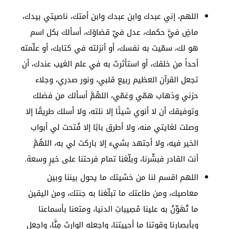
اللهم، إني عبدك وابن عبدك وابن أمتك، ناصيتي بيدك،
ماضٍ فيَّ حكمك، عدل فيّ قضاؤك، أسألك بكل اسم
هو لك، سمّيت به نفسك، أو أنزلته في كتابك، أو علّمته
أحداً من خلقك، أو استأثرتَ به في علم الغيب عندك، أن
تجعل القرآن العظيم ربيع قلبي، ونور صدري، وجلاء
حزني وذهاب همّي وغمّي، ‏اللهُمَّ أسألك من فضلك
وتوفيقك أن لا أنوي شيئًا إلا نلته، ولا أسلك طريقًا إلا
وصلت لغايتي منه، ولا أطرق بابًا إلا فُتحت لي أبواب
الخير فيه، ولا أجتهد بشيء إلا باركت لي به، اللهُمَّ
أنت القادر فبشّرنا، وبلّغنا تمام فرحتنا على خيرٍ وسعة.
اللهم اقسم لنا من خشيتك ما يحول بيننا وبين
معاصيك، ومن طاعتك ما تبلّغنا به جنتك، ومن اليقين
ما تُهَوِّنُ به علينا مُصِيباتِ الدنيا، ومتعنا بأسماعنا
وبأبصارنا وقوتنا ما أحييتنا، واجعله الوارث مِنَّا، واجعل