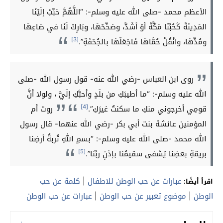
الأعظم محمد -صلى الله عليه وسلم-: “اللَّهُمَّ حَبِّبْ إلَيْنَا
المَدِينَةَ كَحُبِّنَا مَكَّةَ أوْ أشَدَّ، وصَحِّحْهَا، وبَارِكْ لَنَا في صَاعِهَا
[3]
ومُدِّهَا، وانْقُلْ حُمَّاهَا فَاجْعَلْهَا بالجُحْفَةِ”.
روى ابن العباس -رضي الله عنه- قول رسول الله -صلى
الله عليه وسلم-: “ما أطيبَكِ من بلَدٍ وأحبَّكِ إلَيَّ ، ولولا أنَّ
[4]
قومِي أخرجوني منكِ ما سكنتُ غيرَكِ”.
روت أم
المؤمنين عائشة بنت أبي بكر -رضي الله عنهما- قال رسول
الله محمد -صلى الله عليه وسلم-: “بسمِ اللهِ تُربةُ أرضِنا
[5]
بريقةِ بعضِنا يُشفى سقيمُنا بإذنِ ربِّنا”.
عبارات عن حب الوطن للاطفال
|
كلمة عن حب
اقرأ أيضًا:
الوطن
|
موضوع تعبير عن حب الوطن
|
عبارات عن حب الوطن