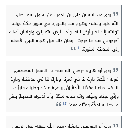
روى عبد الله بن علي بن الحمراء عن رسول الله -صلى
الله عليه وسلم- وهو واقف بالحزورة في سوق مكة قوله:
“والله إنّك لخير أرض الله، وأحبّ أرض الله إليّ، ولولا أن أهلك
أخرجوني منك ما خرجت”، وكان ذلك قبل هجرة النبي الأعظم
[1]
إلى المدينة المنورة.
روى أبو هريرة -رضي الله عنه- عن الرسول المصطفى
قوله “اللَّهمَّ بارِكْ لنا في ثمرِنا، وبارِكْ لنا في مدينتِنا، وبارِكْ
لنا في صاعِنا ومُدِّنا اللَّهمَّ إنَّ إبراهيمَ عبدُك وخليلُك ونبيُّك،
وإنِّي عبدُك ونبيُّك، وإنَّه دعاك لمكَّةَ، وأنا أدعوك للمدينةِ بمثلِ
[2]
ما دعا به لمكَّةَ ومِثْلِه معه”.
روت أم المؤمنين عائشة -رضي الله عنها- قول الرسول